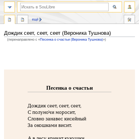
ещё
Дождик сеет, сеет, сеет (Вероника Тушнова)
(перенаправлено с «
Песенка о счастьи (Вероника Тушнова)
»)
Перейти
Перейти
к
к
навигации
поиску
Песенка о счастьи
Дождик сеет, сеет, сеет,
С полуно́чи моросит,
Словно занавес кисейный
За окошками висит.
А в лесу кричат кукушки,