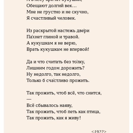
Обещают долгий век…
Мне не грустно и не скучно,
Я счастливый человек.
Из раскрытой настежь две́ри
Па́хнет глиной и травой.
А кукушкам я не верю,
Врать кукушкам не впервой!
Да и что считать без то́лку,
Лишним годом дорожить?
Ну недолго, так недолго,
Только б сча́стливо прожить.
Так прожить, чтоб всё, что снится,
—
Всё сбывалось наяву,
Так прожить, чтоб петь как птица,
Так прожить, как я живу!
<19??>