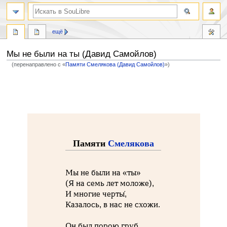
ещё
Мы не были на ты (Давид Самойлов)
(перенаправлено с «
Памяти Смелякова (Давид Самойлов)
»)
Перейти
Перейти
к
к
навигации
поиску
Памяти
Смелякова
Мы не были на «ты»
(Я на семь лет моложе),
И многие черты́,
Казалось, в нас не схожи.
Он был порою груб