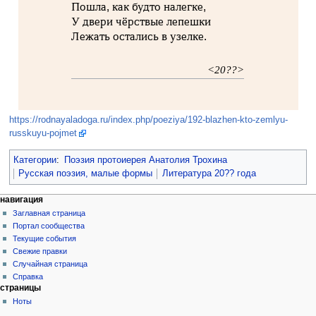
Пошла, как будто налегке,
У двери чёрствые лепешки
Лежать остались в узелке.
<20??>
https://rodnayaladoga.ru/index.php/poeziya/192-blazhen-kto-zemlyu-
russkuyu-pojmet
Категории
:
Поэзия протоиерея Анатолия Трохина
Русская поэзия, малые формы
Литература 20?? года
навигация
Заглавная страница
Портал сообщества
Текущие события
Свежие правки
Случайная страница
Справка
страницы
Ноты