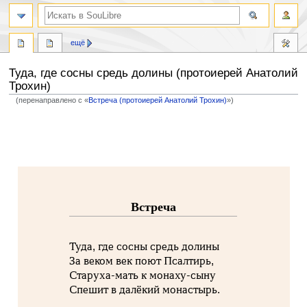
ещё
Туда, где сосны средь долины (протоиерей Анатолий
Трохин)
(перенаправлено с «
Встреча (протоиерей Анатолий Трохин)
»)
Перейти
Перейти
к
к
навигации
поиску
Встреча
Туда, где сосны средь долины
За веком век поют Псалтирь,
Старуха-мать к монаху-сыну
Спешит в далёкий монастырь.