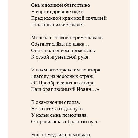
Она к великой благостыне
В ворота древние идёт,
Пред каждой храмовой святыней
Поклоны низкие кладёт.
Мольба с тоской перемешалась,
Сбегают слёзы по щеке…
Она с волнением прижалась
К сухой игуменской руке.
И внемлет с трепетом во взоре
Глаголу из небесных стран:
«С Преображения в затворе
Наш брат любимый Иоанн…»
В окаменении стояла.
Не захотела отдохнуть,
У кельи сына помолчала.
Отправилась в обратный путь.
Ещё помедлила немножко.