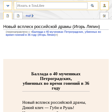
ещё
Новый всплеск российской драмы (Игорь Ляпин)
(перенаправлено с «
Баллада о 40 мучениках Петроградских, убиенных во
время гонений в 36 году (Игорь Ляпин)
»)
Перейти
Перейти
к
к
навигации
поиску
Баллада о 40 мучениках
Петроградских,
убиенных во время гонений в 36
году
Новый всплеск российской драмы,
Дикий клич — Губи и Рушь!