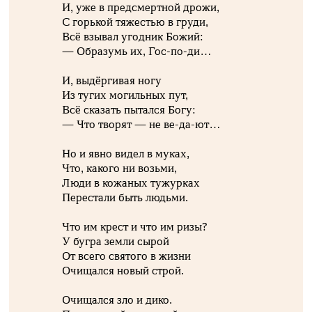
И, уже в предсмертной дрожи,
С горькой тяжестью в груди,
Всё взывал угодник Божий:
— Образумь их, Гос-по-ди…
И, выдёргивая ногу
Из тугих могильных пут,
Всё сказать пытался Богу:
— Что творят — не ве-да-ют…
Но и явно видел в муках,
Что, какого ни возьми,
Люди в кожаных тужурках
Перестали быть людьми.
Что им крест и что им ризы?
У бугра земли сырой
От всего святого в жизни
Очищался новый строй.
Очищался зло и дико.