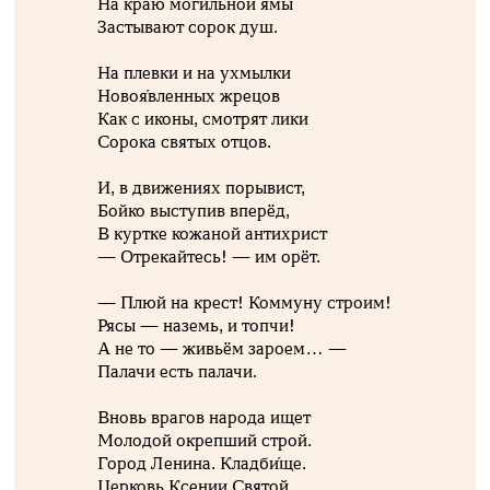
На краю могильной ямы
Застывают сорок душ.
На плевки и на ухмылки
Новоя́вленных жрецов
Как с иконы, смотрят лики
Сорока святых отцов.
И, в движениях порывист,
Бойко выступив вперёд,
В куртке кожаной антихрист
— Отрекайтесь! — им орёт.
— Плюй на крест! Коммуну строим!
Рясы — наземь, и топчи!
А не то — живьём зароем… —
Палачи есть палачи.
Вновь врагов народа ищет
Молодой окрепший строй.
Город Ленина. Кладби́ще.
Церковь Ксении Святой.