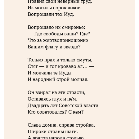
Правил свой неверный труд.
Из могилы сорок ликов
Вопрошали тех Иуд.
Вопрошало их смиренье:
— Где свободы ваши? Где?
Что за жертвоприношение
Вашим флагу и звезде?
Только прах и только смуты,
Стяг — и тот кроваво ал… —
И молчали те Иуды,
И народный строй молчал.
Он взирал на эти страсти,
Оставаясь глух и не́м.
Двадцать лет Советской власти.
Кто советовался? С кем?
Слева домна, справа стройка,
Широки страны шаги.
А врагов народа столько,