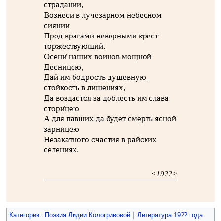
страдании,
Вознеси в лучезарном небесном
сиянии
Пред врагами неверными крест
торжествующий.
Осени́ наших воинов мощной
Десницею,
Дай им бодрость душевную,
стойкость в лишениях,
Да воздастся за доблесть им слава
стори́цею
А для павших да будет смерть ясной
зарницею
Незакатного счастия в райских
селениях.
<19??>
Категории
:
Поэзия Лидии Кологривовой
Литература 19?? года