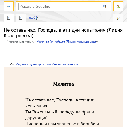
ещё
Не оставь нас, Господь, в эти дни испытания (Лидия
Кологривова)
(перенаправлено с «
Молитва (о победе) (Лидия Кологривова)
»)
Перейти
Перейти
к
к
навигации
поиску
См.
другие страницы с подобными названиями
.
Молитва
Не оставь нас, Господь, в эти дни
испытания,
Ты Всесильный, победу на брани
дарующий,
Ниспошли нам терпенье в борьбе и