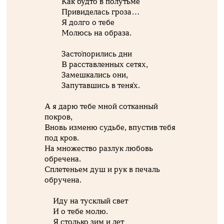
Как будто в полутьме
Привиделась гроза…
Я долго о тебе
Молюсь на образа.
Засто́порились дни
В расставленных сетях,
Замешкались они,
Запутавшись в теня́х.
А я дарю тебе мной сотканный
покров,
Вновь изменю судьбе, впустив тебя
под кров.
На множество разлук любовь
обречена.
Сплетеньем душ и рук в печаль
обручена.
Иду на тусклый свет
И о тебе молю.
Я столько зим и лет