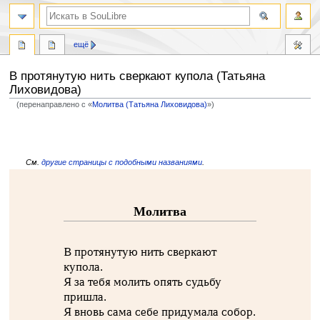
ещё
В протянутую нить сверкают купола (Татьяна
Лиховидова)
(перенаправлено с «
Молитва (Татьяна Лиховидова)
»)
Перейти
Перейти
к
к
навигации
поиску
См.
другие страницы с подобными названиями
.
Молитва
В протянутую нить сверкают
купола.
Я за тебя молить опять судьбу
пришла.
Я вновь сама себе придумала собор.