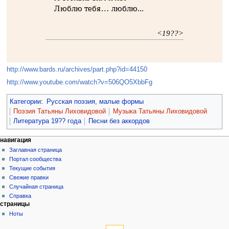
Люблю тебя… люблю...
<19??>
http://www.bards.ru/archives/part.php?id=44150
http://www.youtube.com/watch?v=506QO5XbbFg
Категории
:
Русская поэзия, малые формы
Поэзия Татьяны Лиховидовой
Музыка Татьяны Лиховидовой
Литература 19?? года
Песни без аккордов
навигация
Заглавная страница
Портал сообщества
Текущие события
Свежие правки
Случайная страница
Справка
страницы
Ноты