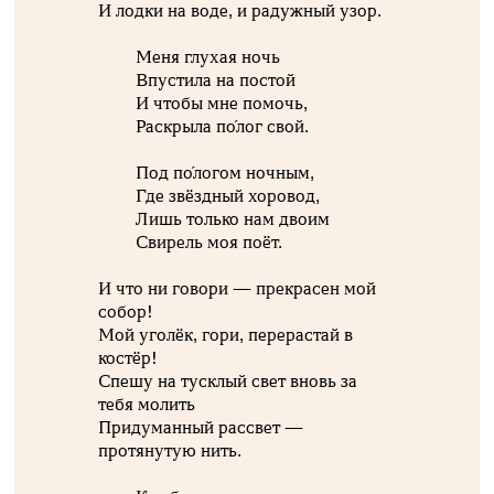
И лодки на воде, и радужный узор.
Меня глухая ночь
Впустила на постой
И чтобы мне помочь,
Раскрыла по́лог свой.
Под по́логом ночным,
Где звёздный хоровод,
Лишь только нам двоим
Свирель моя поёт.
И что ни говори — прекрасен мой
собор!
Мой уголёк, гори, перерастай в
костёр!
Спешу на тусклый свет вновь за
тебя молить
Придуманный рассвет —
протянутую нить.