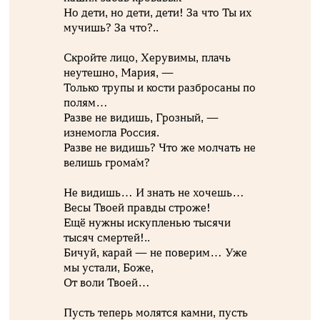
Но дети, но дети, дети! За что Ты их
мучишь? За что?..
Скройте лицо, Херувимы, плачь
неутешно, Мария, —
Только трупы и кости разбросаны по
полям…
Разве не видишь, Грозный, —
изнемогла Россия.
Разве не видишь? Что же молчать не
велишь грома́м?
Не видишь… И знать не хочешь…
Весы Твоей правды строже!
Ещё нужны искупленью тысячи
тысяч смертей!..
Бичуй, карай — не поверим… Уже
мы устали, Боже,
От воли Твоей…
Пусть теперь молятся камни, пусть