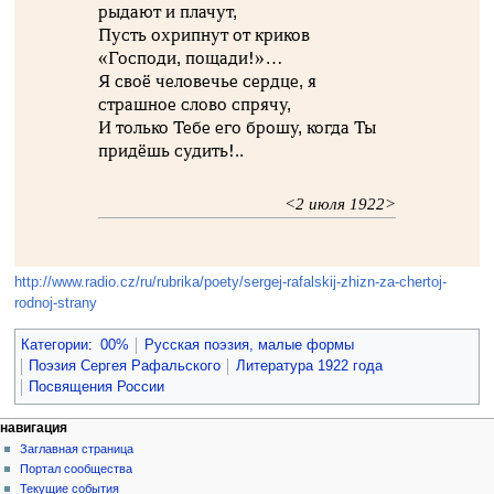
рыдают и плачут,
Пусть охрипнут от криков
«Господи, пощади!»…
Я своё человечье сердце, я
страшное слово спрячу,
И только Тебе его брошу, когда Ты
придёшь судить!..
<2 июля 1922>
http://www.radio.cz/ru/rubrika/poety/sergej-rafalskij-zhizn-za-chertoj-
rodnoj-strany
Категории
:
00%
Русская поэзия, малые формы
Поэзия Сергея Рафальского
Литература 1922 года
Посвящения России
навигация
Заглавная страница
Портал сообщества
Текущие события