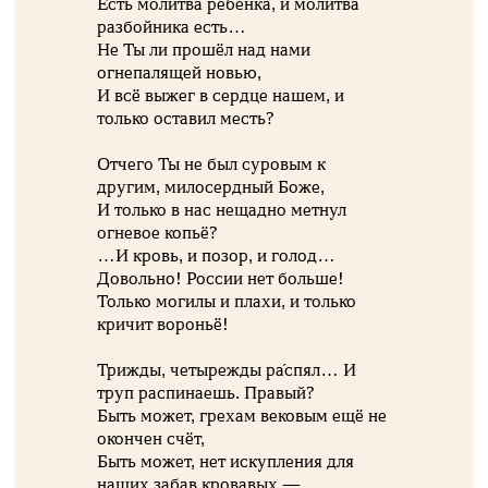
Есть молитва ребёнка, и молитва
разбойника есть…
Не Ты ли прошёл над нами
огнепалящей новью,
И всё выжег в сердце нашем, и
только оставил месть?
Отчего Ты не был суровым к
другим, милосердный Боже,
И только в нас нещадно метнул
огневое копьё?
…И кровь, и позор, и голод…
Довольно! России нет больше!
Только могилы и плахи, и только
кричит вороньё!
Трижды, четырежды ра́спял… И
труп распинаешь. Правый?
Быть может, грехам вековым ещё не
окончен счёт,
Быть может, нет искупления для
наших забав кровавых —