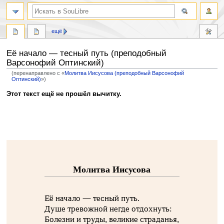
ещё
Её начало — тесный путь (преподобный
Варсонофий Оптинский)
(перенаправлено с «
Молитва Иисусова (преподобный Варсонофий
Оптинский)
»)
Перейти
Перейти
Этот текст ещё не прошёл вычитку.
к
к
навигации
поиску
Молитва Иисусова
Её начало — тесный путь.
Душе тревожной негде отдохнуть:
Болезни и труды, великие страданья,