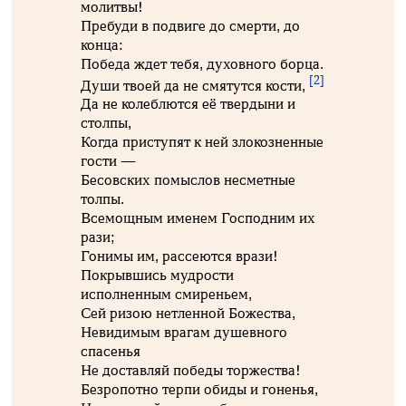
молитвы!
Пребуди в подвиге до смерти, до
конца:
Победа ждет тебя, духовного борца.
[2]
Души твоей да не смятутся кости,
Да не колеблются её твердыни и
столпы,
Когда приступят к ней злокозненные
гости —
Бесовских помыслов несметные
толпы.
Всемощным именем Господним их
рази;
Гонимы им, рассеются врази!
Покрывшись мудрости
исполненным смиреньем,
Сей ризою нетленной Божества,
Невидимым врагам душевного
спасенья
Не доставляй победы торжества!
Безропотно терпи обиды и гоненья,