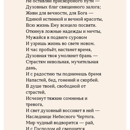
Не оставляй прискорбного пути —
Духовных благ священного залога;
Живи для вечности, для Бога —
Единой истинной и вечной красоты,
Всю жизнь Ему всецело посвяти.
Откинув ложные надежды и мечты,
Мужайся в подвиге суровом
И узришь жизнь во свете новом.
И час пробьёт, настанет время,
Духовная твоя умолкнет брань —
Страстям невольная, мучительная
дань,
И с радостию ты поднимешь бремя
Напастей, бед, гонений и скорбей.
В душе твоей, свободной от
страстей,
Исчезнут тяжкие сомненья и
тревога,
И свет духовный воссияет в ней —
Наследнице Небесного Чертога.
Мир чудный водворится — рай,
И с Господом её свершится