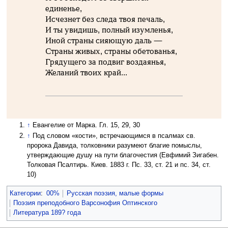
единенье,
Исчезнет без следа твоя печаль,
И ты увидишь, полный изумленья,
Иной страны сияющую даль —
Страны живых, страны обетованья,
Грядущего за подвиг воздаянья,
Желаний твоих край...
↑
Евангелие от Марка. Гл. 15, 29, 30
↑
Под словом «кости», встречающимся в псалмах св.
пророка Давида, толковники разумеют благие помыслы,
утверждающие душу на пути благочестия (Евфимий Зигабен.
Толковая Псалтирь. Киев. 1883 г. Пс. 33, ст. 21 и пс. 34, ст.
10)
Категории
:
00%
Русская поэзия, малые формы
Поэзия преподобного Варсонофия Оптинского
Литература 189? года