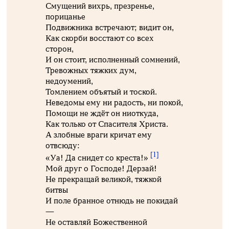
Смущений вихрь, презренье,
порицанье
Подвижника встречают; видит он,
Как скорби восстают со всех
сторон,
И он стоит, исполненный сомнений,
Тревожных тяжких дум,
недоумений,
Томлением объятый и тоской.
Неведомы ему ни радость, ни покой,
Помощи не ждёт он ниоткуда,
Как только от Спасителя Христа.
А злобные враги кричат ему
отвсюду:
[1]
«Уа! Да снидет со креста!»
Мой друг о Господе! Дерзай!
Не прекращай великой, тяжкой
битвы
И поле бранное отнюдь не покидай
—
Не оставляй Божественной